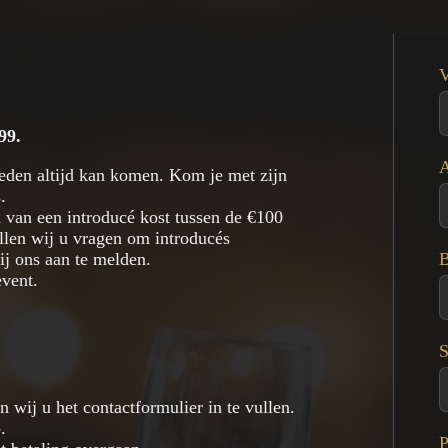
99.
A
leden altijd kan komen. Kom je met zijn
.
van een introducé kost tussen de €100
llen wij u vragen om introducés
B
j ons aan te melden.
event.
S
wij u het contactformulier in te vullen.
.
P