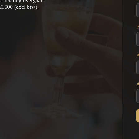
ot betaling overgaan
€1500 (excl btw).
E
A
A