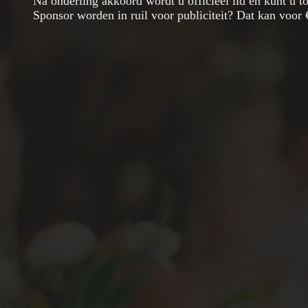
Na onderling akkoord wordt u officieel lid en kunt u t
Sponsor worden in ruil voor publiciteit? Dat kan voor 