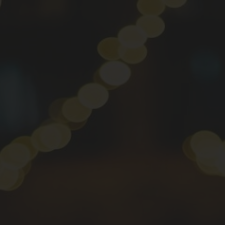
EVENEMENTEN
TERUGBLIK
LEDEN
SPONSOREN
BLOG
CONTACT
Evenementen
Terugblik
Leden
Sponsoren
Blog
Contact