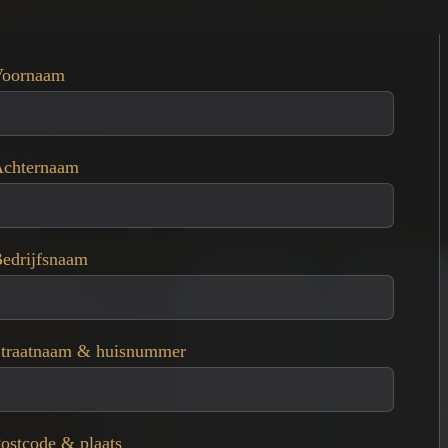
Voornaam
chternaam
edrijfsnaam
traatnaam & huisnummer
ostcode & plaats